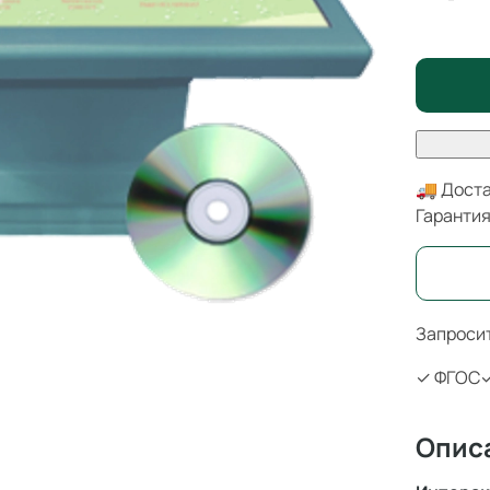
🚚 Доста
Гаранти
Запросит
✓ ФГОС
✓
Опис