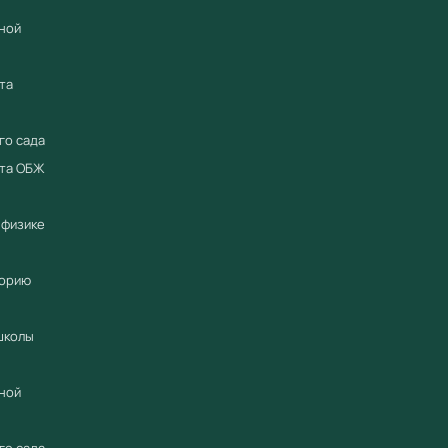
Подде
ной
Работ
для г
та
Купить 
термина
го сада
Компания
ета ОБЖ
официал
2018 год
 физике
промышл
Предоста
торию
Предост
гарантий
школы
по всей 
предлож
ной
Поставл
38011582
го сада