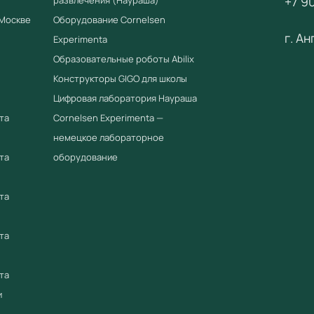
+7 90
группе д
 Москве
Оборудование Cornelsen
г. А
Примен
Experimenta
Образовательные роботы Abilix
Интеракт
Конструкторы GIGO для школы
русского
Цифровая лаборатория Наураша
начальн
програм
та
Cornelsen Experimenta —
поддерж
немецкое лабораторное
та
оборудование
Преиму
Соотв
та
Приор
реест
та
Серти
Встро
та
Антив
и