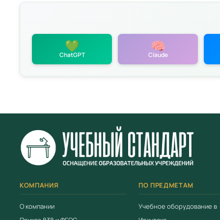
💚
🧠
ChatGPT
Claude
политикой
КОМПАНИЯ
ПО ПРЕДМЕТАМ
О компании
Учебное оборудование в
Приказ 838 и ФГОС
Иркутске