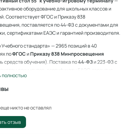
тивный стол 55" к учебно-игровому терминалу
—
рактивное оборудование для школьных классов и
й. Соответствует ФГОС и Приказу 838
ещения, поставляется по 44-ФЗ с документами для
ки, сертификатами ЕАЭС и гарантией производителя.
«Учебного стандарта» — 2965 позиций в 40
ях по
ФГОС
и
Приказу 838 Минпросвещения
ь средств обучения). Поставка по
44-ФЗ
и 223-ФЗ с
акетом документов, сертификаты ЕАЭС, гарантия
ь полностью
ителя. Доставка по всей России — 3–14 дней со
 Ангарске.
ывы
ктивный стол 55" к учебно-игровому
налу — интерактивные парты
еще никто не оставлял
ивная парта с сенсорным экраном и встроенным
ать отзыв
мным обеспечением для мультимедийного обучения.