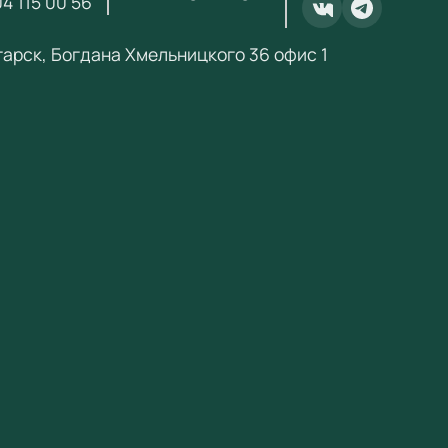
4 115 00 56
етей
нгарск, Богдана Хмельницкого 36 офис 1
ение в образовательном процессе
ивные парты применяются на уроках математики,
 языка, окружающего мира и других предметов
ой школы. Встроенное ПО содержит обучающие
мы, соответствующие ФГОС НОО. Парты
ивают групповую и индивидуальную работу.
щества
етствует ФГОС и Приказу № 838 Минпросвещения
итет при госзакупках по 44-ФЗ для продукции из
ра Минпромторга (ПП РФ № 719, ПП РФ № 616)
фикат соответствия ЕАЭС
енное ПО с обучающими программами
андальный сенсорный экран