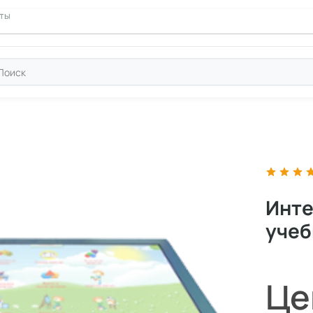
ние
кты
Инте
учеб
Це