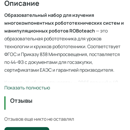
Описание
Образовательный набор для изучения
многокомпонентных робототехнических систем и
манипуляционных роботов ROBoteach
— это
образовательная робототехника для уроков
технологии и кружков робототехники. Соответствует
ФГОС и Приказу 838 Минпросвещения, поставляется
по 44-ФЗ с документами для госзакупки,
сертификатами ЕАЭС и гарантией производителя.
Каталог «Учебного стандарта» — 2965 позиций в 40
Показать полностью
категориях по
ФГОС
и
Приказу 838 Минпросвещения
(перечень средств обучения). Поставка по
44-ФЗ
и
Отзывы
223-ФЗ с полным пакетом документов, сертификаты
ЕАЭС, гарантия производителя. Доставка по всей
Отзывов еще никто не оставлял
России — 3–14 дней со склада в Ангарске.