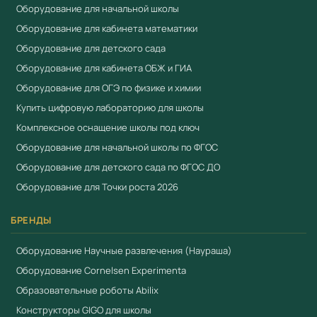
Вычислительный модуль обладает совместимостью с
Оборудование для начальной школы
периферийными платами для подключения к сети
Оборудование для кабинета математики
Ethernet и подключения внешней силовой нагрузки.
Оборудование для детского сада
Оборудование для кабинета ОБЖ и ГИА
4. Модуль технического зрения, представляющий
Оборудование для ОГЭ по физике и химии
собой устройство на базе вычислительного
Купить цифровую лабораторию для школы
микроконтроллера и интегрированной камеры,
обеспечивающее распознавание простейших
Комплексное оснащение школы под ключ
изображений на модуле за счет собственных
Оборудование для начальной школы по ФГОС
вычислительных возможностей - 1шт; Модуль
Оборудование для детского сада по ФГОС ДО
технического зрения обеспечивает возможность
Оборудование для Точки роста 2026
осуществлять настройку экспозиции, баланса белого,
БРЕНДЫ
HSV составляющих, площади обнаруживаемой области
изображения, округлости обнаруживаемой области
Оборудование Научные развлечения (Наураша)
изображения, положение обнаруживаемых областей
Оборудование Cornelsen Experimenta
относительно друг друга Модуль технического зрения
Образовательные роботы Abilix
имеет встроенные интерфейсы - SPI , UART, I2C или TTL
Конструкторы GIGO для школы