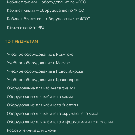
для подключения внешних устройств, а также WiFi или
Кабинет физики — оборудование по ФГОС
Bluetooth для коммуникации со внешними
Кабинет химии — оборудование по ФГОС
устройствами. Робототехнический контроллер
Кабинет биологии — оборудование по ФГОС
обеспечивает возможность программирования с
Как купить по 44-ФЗ
помощью средств языков С/С++, Python и свободно
распространяемой среды Arduino IDE, а также
ПО ПРЕДМЕТАМ
управления моделями робототехнических систем с
Учебное оборудование в Иркутске
помощью среды ROS.
Учебное оборудование в Москве
3. Вычислительный модуль со встроенным
Учебное оборудование в Новосибирске
микроконтроллером - 1шт. Вычислительный модуль
Учебное оборудование в Красноярске
должен обладать встроенными цифровыми портами -
Оборудование для кабинета физики
12шт и аналоговыми портами- 12шт. Вычислительный
Оборудование для кабинета химии
модуль обладает встроенным модулем беспроводной
Оборудование для кабинета биологии
связи типа Bluetooth и WiFi для создания аппаратно-
Оборудование для кабинета окружающего мира
программных решений и "умных/смарт"-устройств для
Оборудование для кабинета информатики и технологии
разработки решений "Интернет вещей".
Робототехника для школы