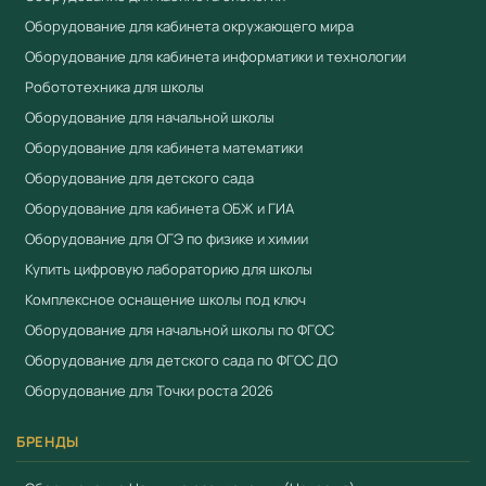
Оборудование для кабинета окружающего мира
РАБОТАТЬ С ЛАБОРАТОРИЕЙ ИНТЕРЕСНО И ПРОСТО!
Оборудование для кабинета информатики и технологии
Более 15 000 детских садов и школ России уже активно
Робототехника для школы
используют лабораторию «Наураша» на занятиях
Оборудование для начальной школы
«Окружающий мир», «Юный ученый» и др.
Оборудование для кабинета математики
Оборудование для детского сада
Предоставляем методическое сопровождение и
Оборудование для кабинета ОБЖ и ГИА
обучаем работе с лабораторией (специальных научно-
Оборудование для ОГЭ по физике и химии
технических знаний педагогу не требуется!).
Купить цифровую лабораторию для школы
#НАУРАША - отзывы педагогов, видео открытых
Комплексное оснащение школы под ключ
уроков, примеры рабочих программ и сценариев
Оборудование для начальной школы по ФГОС
занятий.
Оборудование для детского сада по ФГОС ДО
Оборудование для Точки роста 2026
Помимо основного образования, лаборатория
«Наураша» успешно применяется в любой программе
БРЕНДЫ
внеурочной деятельности научно-познавательного и
лингвистического направления (еще лучше эту задачу