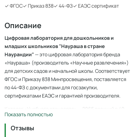
✓ ФГОС
✓ Приказ 838
✓ 44-ФЗ
✓ ЕАЭС сертификат
Описание
Цифровая лаборатория для дошкольников и
младших школьников "Наураша в стране
Наурандии"
— это цифровая лаборатория бренда
«Наураша» (производитель «Научные развлечения»)
для детских садов и начальной школы. Соответствует
ФГОС и Приказу 838 Минпросвещения, поставляется
по 44-ФЗ с документами для госзакупки,
сертификатами ЕАЭС и гарантией производителя.
Каталог «Учебного стандарта» — 2965 позиций в 40
Показать полностью
категориях по
ФГОС
и
Приказу 838 Минпросвещения
(перечень средств обучения). Поставка по
44-ФЗ
и
Отзывы
223-ФЗ с полным пакетом документов, сертификаты