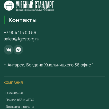
начальной школе.
8 сцен цифровой лаборатории посвящены разным
Контакты
темам (по количеству датчиков):
температура
+7 904 115 00 56
sales@fgostorg.ru
свет
звук
магнитное
поле
г. Ангарск, Богдана Хмельницкого 36 офис 1
электричествл
сила
КОМПАНИЯ
пульс
кислотность
О компании
Приказ 838 и ФГОС
Датчики выполнены в виде ярких божьих коровок,
Доставка и оплата