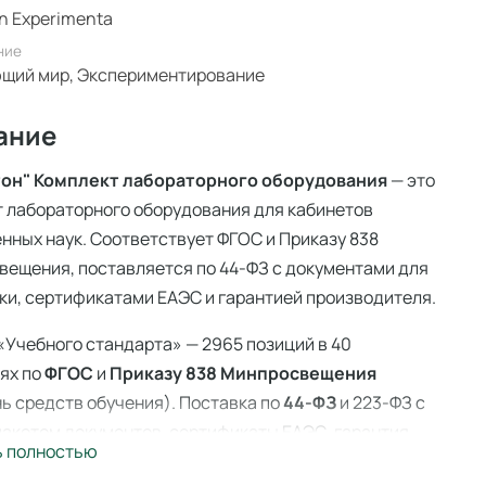
n Experimenta
ние
щий мир, Экспериментирование
ание
 тон" Комплект лабораторного оборудования
— это
 лабораторного оборудования для кабинетов
нных наук. Соответствует ФГОС и Приказу 838
ещения, поставляется по 44-ФЗ с документами для
ки, сертификатами ЕАЭС и гарантией производителя.
«Учебного стандарта» — 2965 позиций в 40
ях по
ФГОС
и
Приказу 838 Минпросвещения
ь средств обучения). Поставка по
44-ФЗ
и 223-ФЗ с
акетом документов, сертификаты ЕАЭС, гарантия
ь полностью
ителя. Доставка по всей России — 3–14 дней со