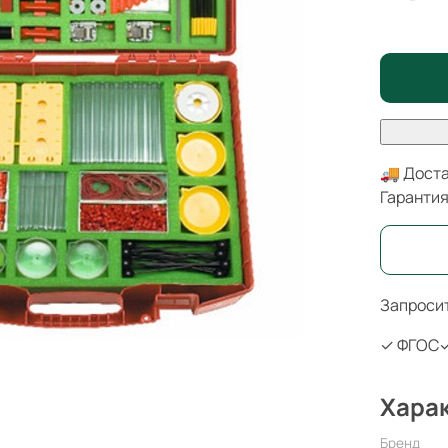
🚚 Доста
Гаранти
Запросит
✓ ФГОС
✓
Хара
Бренд