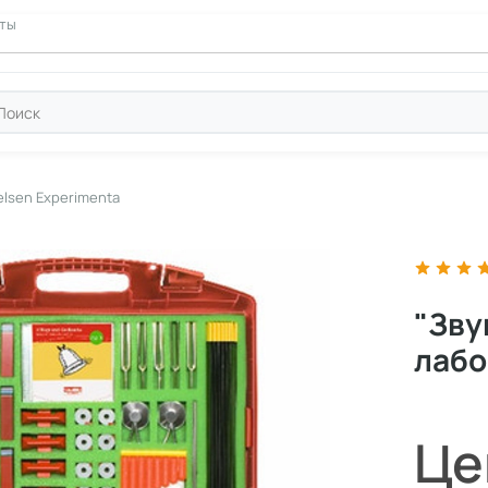
ние
кты
elsen Experimenta
"Зву
лабо
Це