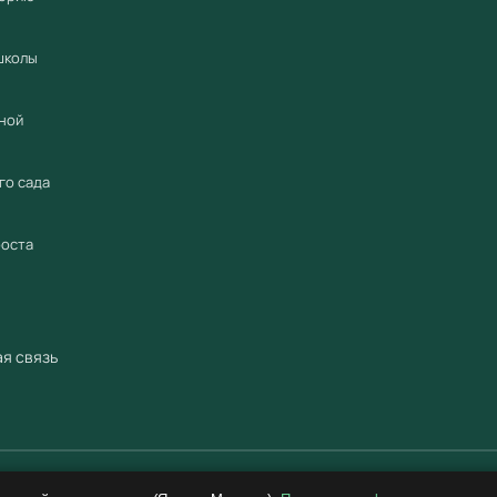
Компания
официал
школы
2018 год
промышл
ной
Предоста
Предост
го сада
гарантий
по всей 
роста
предлож
Произве
ведущий
я связь
оборудов
ФГОС
и
сертифи
Смотри
© 2018–2026 ООО «Учебный Стандарт» ИНН 3801158281. Все права защищены.