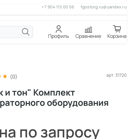
+7 904 115 00 56
fgostorg.ru@yandex.ru
Профиль
Сравнение
Корзина
арт.
31720
(0)
к и тон" Комплект
раторного оборудования
на по запросу