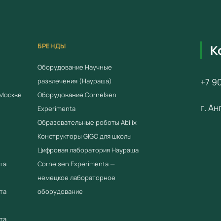
музыка
Влияни
В компле
БРЕНДЫ
К
резонато
Оборудование Научные
стетоскоп
+7 90
развлечения (Наураша)
для метал
 Москве
Оборудование Cornelsen
струн, CD
г. А
Experimenta
В комплек
Образовательные роботы Abilix
Конструкторы GIGO для школы
________
Цифровая лаборатория Наураша
*Производ
та
Cornelsen Experimenta —
состав ла
немецкое лабораторное
та
оборудование
Примен
Оборудо
та