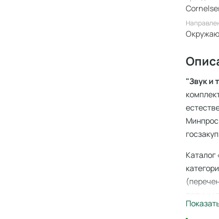
Cornelse
Направле
Окружаю
Опис
"Звук и
комплект
естестве
Минпросв
госзакуп
Каталог 
категори
(перечен
полным п
Показат
производ