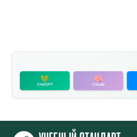
💚
🧠
ChatGPT
Claude
политикой