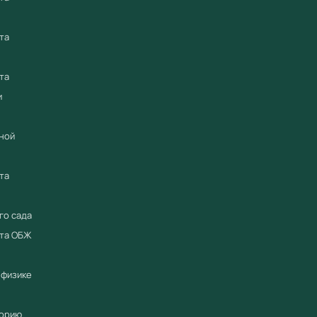
проведен
демонст
та
требова
28.11.20
та
Преиму
и
Соотв
ной
Приор
реест
та
Серти
Полна
го сада
Гаран
ета ОБЖ
Работ
для г
 физике
Купить 
оборудо
торию