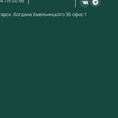
4 115 00 56
ность Экспонат «Гиперболоид вращения» 1 шт.
 1 шт. Паспорт 1 шт.
нгарск, Богдана Хмельницкого 36 офис 1
ение в образовательном процессе
ы используются для организации интерактивных зон
ых лабораториях и музеях науки. Дети
ятельно взаимодействуют с экспонатом, наблюдая
ескими явлениями в действии.
щества
етствует ФГОС и Приказу № 838 Минпросвещения
итет при госзакупках по 44-ФЗ для продукции из
ра Минпромторга (ПП РФ № 719, ПП РФ № 616)
фикат соответствия ЕАЭС
ая конструкция для интенсивной эксплуатации
ебует специального обслуживания