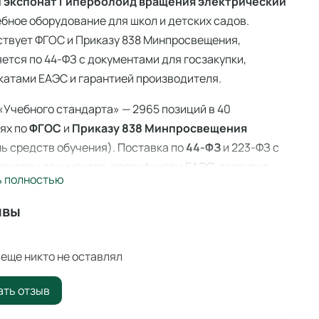
 экспонат Гиперболоид вращения электрический
ебное оборудование для школ и детских садов.
ствует ФГОС и Приказу 838 Минпросвещения,
ется по 44-ФЗ с документами для госзакупки,
атами ЕАЭС и гарантией производителя.
«Учебного стандарта» — 2965 позиций в 40
ях по
ФГОС
и
Приказу 838 Минпросвещения
ь средств обучения). Поставка по
44-ФЗ
и 223-ФЗ с
акетом документов, сертификаты ЕАЭС, гарантия
ь полностью
ителя. Доставка по всей России — 3–14 дней со
 Ангарске.
ывы
ый экспонат Гиперболоид вращения
рический — учебные экспонаты
еще никто не оставлял
тивный учебный экспонат для наглядной
ать отзыв
ации физических законов и природных явлений.