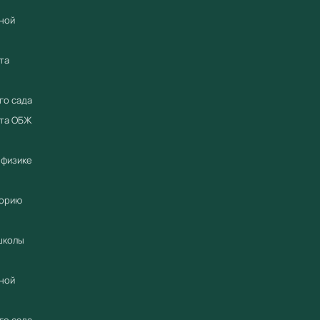
Нагля
ной
Работ
для г
та
Купить 
электри
го сада
Компания
ета ОБЖ
официал
2018 год
 физике
промышл
Предоста
торию
Предост
гарантий
школы
по всей 
предлож
ной
Произве
Бренд
«
го сада