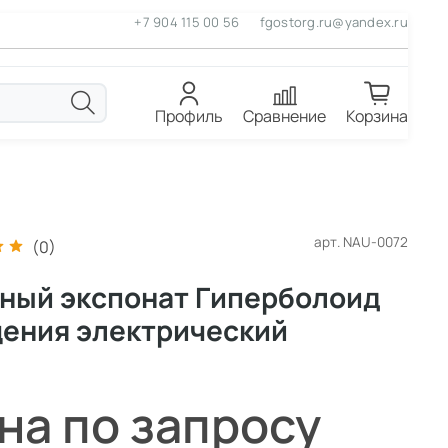
+7 904 115 00 56
fgostorg.ru@yandex.ru
Профиль
Сравнение
Корзина
арт.
NAU-0072
(0)
ный экспонат Гиперболоид
ения электрический
на по запросу