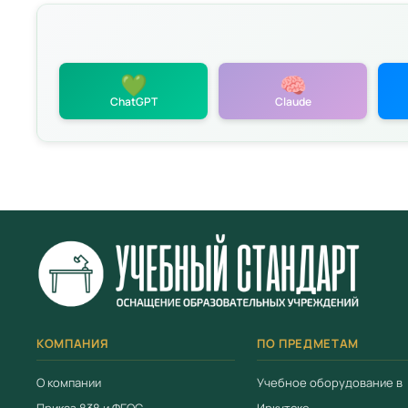
💚
🧠
ChatGPT
Claude
политикой
КОМПАНИЯ
ПО ПРЕДМЕТАМ
О компании
Учебное оборудование в
Приказ 838 и ФГОС
Иркутске