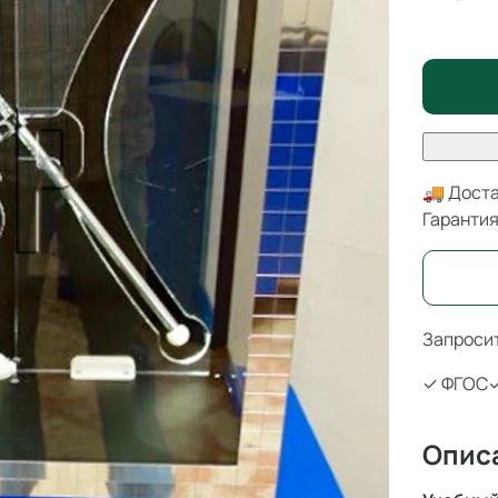
🚚 Доста
Гаранти
Запросит
✓ ФГОС
✓
Опис