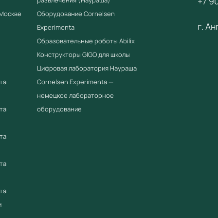
+7 90
Комплект
 Москве
Оборудование Cornelsen
Описание
г. А
Experimenta
Примен
Образовательные роботы Abilix
Конструкторы GIGO для школы
Экспонат
Цифровая лаборатория Наураша
в школьн
самосто
та
Cornelsen Experimenta —
за физич
немецкое лабораторное
та
оборудование
Преиму
Соотв
та
Приор
реест
та
Серти
Прочн
та
Не тр
и